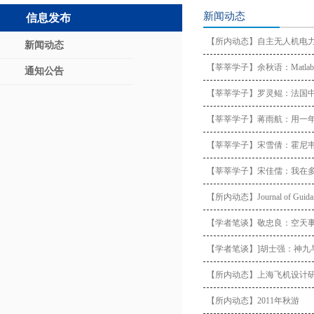
新闻动态
信息发布
【所内动态】自主无人机电力
新闻动态
【莘莘学子】余秋语：Matl
通知公告
【莘莘学子】罗灵鲲：法国
【莘莘学子】蒋雨航：用一
【莘莘学子】宋雪倩：霍尼
【莘莘学子】宋佳儒：我在
【所内动态】Journal of Guid
【学者笔谈】敬忠良：空天
【学者笔谈】]胡士强：神九
【所内动态】上海飞机设计
【所内动态】2011年秋游